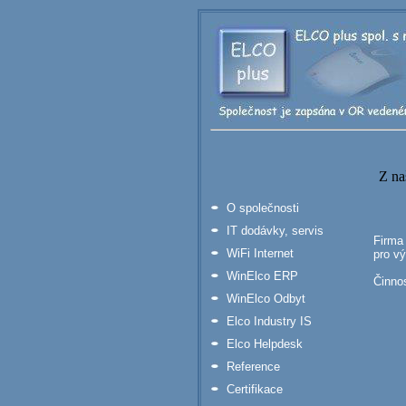
Z na
O společnosti
IT dodávky, servis
Firma 
WiFi Internet
pro vý
WinElco ERP
Činnos
WinElco Odbyt
Elco Industry IS
Elco Helpdesk
Reference
Certifikace