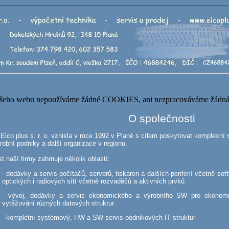
šeho webu nepoužíváme žádné COOKIES, ani nezpracováváme žádná
O společnosti
Elco plus s. r. o. vznikla v roce 1992 v Plané s cílem poskytovat komplexní 
robní podniky a další organizace v regionu.
t naší firmy zahrnuje několik oblastí:
- dodávky a servis počítačů, serverů, tiskáren a dalších periferií včetně so
optických i radiových sítí včetně rozvaděčů a aktivních prvků
- vývoj, dodávky a servis ekonomického a výrobního SW pro ekonomi
vytěžování různých datových struktur
- kompletní systémový, HW a SW servis podnikových IT struktur